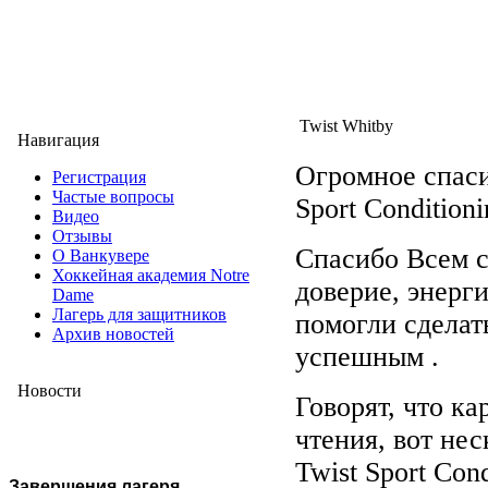
Twist Whitby
Навигация
Огромное спаси
Регистрация
Частые вопросы
Sport Condition
Видео
Отзывы
Спасибо Всем с
О Ванкувере
Хоккейная академия Notre
доверие, энерги
Dame
Лагерь для защитников
помогли сделат
Архив новостей
успешным .
Новости
Говорят, что ка
чтения, вот нес
Twist Sport Con
Завершения лагеря